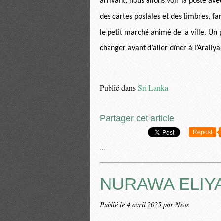
arrivant, nous allons voir la poste av
des cartes postales et des timbres, fa
le petit marché animé de la ville. Un
changer avant d’aller dîner à l’Araliya
Publié dans
Sri Lanka
Partager cet article
Repost
…
NURAWA ELIY
Publié le
4 avril 2025
par Neos