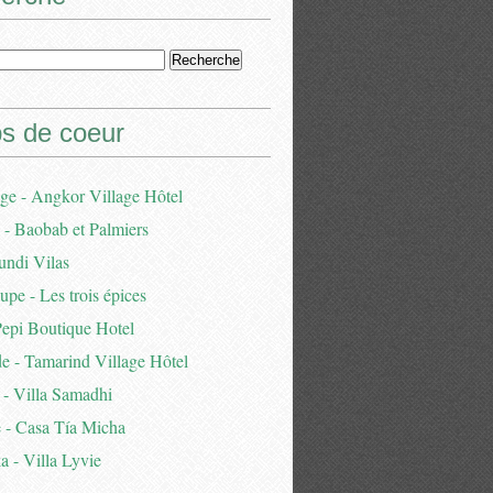
s de coeur
e - Angkor Village Hôtel
- Baobab et Palmiers
undi Vilas
pe - Les trois épices
Pepi Boutique Hotel
e - Tamarind Village Hôtel
 - Villa Samadhi
 - Casa Tía Micha
a - Villa Lyvie