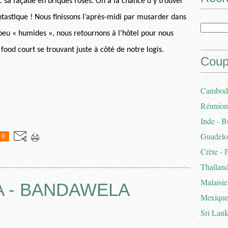
ec sa façade en briques roses. On a la chance d’y trouver
ntastique ! Nous finissons l’après-midi par musarder dans
 peu « humides », nous retournons à l’hôtel pour nous
 food court se trouvant juste à côté de notre logis.
Coup
Cambodg
Réunion 
Inde - B
Guadelou
0
Crète - 
Thaïland
Malaisie
A - BANDAWELA
Mexique
Sri Lank