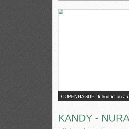
VIENNE : Introduction au voyage
KANDY - NURA