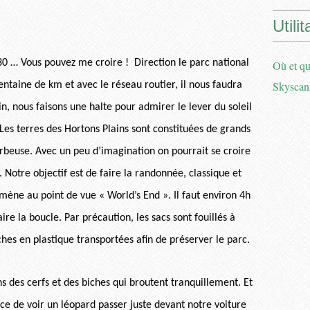
Utilit
h30 … Vous pouvez me croire ! Direction le parc national
Où et qu
Skyscan
entaine de km et avec le réseau routier, il nous faudra
n, nous faisons une halte pour admirer le lever du soleil
Les terres des Hortons Plains sont constituées de grands
rbeuse. Avec un peu d’imagination on pourrait se croire
Notre objectif est de faire la randonnée, classique et
 mène au point de vue « World’s End ». Il faut environ 4h
ire la boucle. Par précaution, les sacs sont fouillés à
hes en plastique transportées afin de préserver le parc.
ns des cerfs et des biches qui broutent tranquillement. Et
e de voir un léopard passer juste devant notre voiture