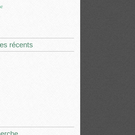
ue
les récents
erche