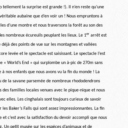
tellement la surprise est grande !). Il n’en reste qu’une
 véritable aubaine que d’en voir un ! Nous empruntons à
lles d’une montre et nous traversons la forêt au son des
er
 des nombreux écureuils peuplant les lieux. Le 1
arrêt est
e déjà des points de vue sur les montagnes et vallées
re levée et le spectacle est saisissant. Le spectacle l’est
ue « World’s End » qui surplombe un à-pic de 270m sans
e à nos enfants que nous avons vu la fin du monde ! La
lieu de la savane parsemée de nombreux rhododendrons
 des familles locales venues avec le pique-nique et nous
c elles. Les cinghalais sont toujours curieux de savoir
les Baker’s Falls qui sont assez impressionnantes. La fin
 et c’est avec la satisfaction du devoir accompli que nous
ng. Un petit musée sur les espèces d’animaux et de