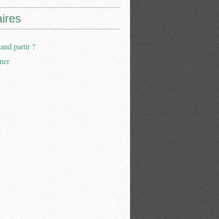
aires
and partir ?
ner