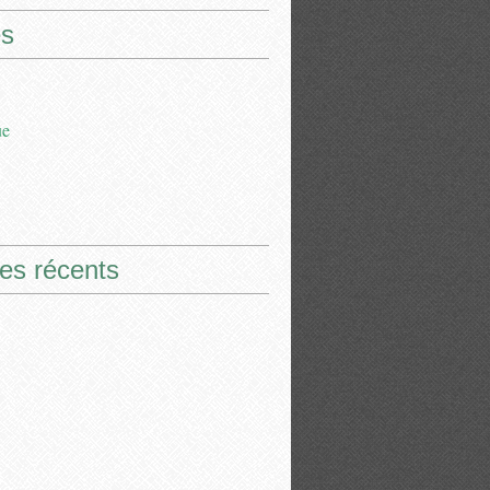
s
ue
les récents