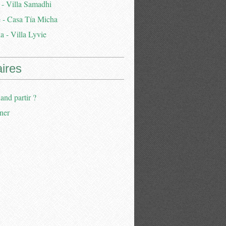
 - Villa Samadhi
 - Casa Tía Micha
a - Villa Lyvie
aires
and partir ?
ner