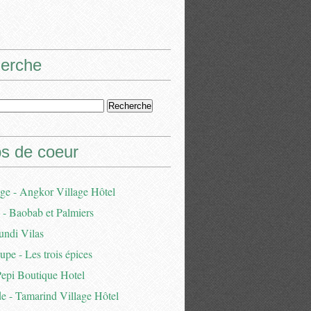
erche
s de coeur
e - Angkor Village Hôtel
- Baobab et Palmiers
undi Vilas
pe - Les trois épices
Pepi Boutique Hotel
e - Tamarind Village Hôtel