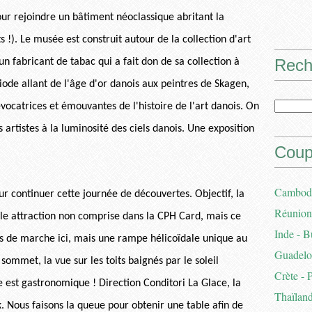
ur rejoindre un bâtiment néoclassique abritant la
s !). Le musée est construit autour de la collection d'art
Rech
n fabricant de tabac qui a fait don de sa collection à
iode allant de l'âge d'or danois aux peintres de Skagen,
vocatrices et émouvantes de l'histoire de l'art danois. On
artistes à la luminosité des ciels danois. Une exposition
Coup
Cambodg
r continuer cette journée de découvertes. Objectif, la
Réunion 
ule attraction non comprise dans la CPH Card, mais ce
Inde - B
 de marche ici, mais une rampe hélicoïdale unique au
Guadelou
mmet, la vue sur les toits baignés par le soleil
Crète - 
e est gastronomique ! Direction Conditori La Glace, la
Thaïland
 Nous faisons la queue pour obtenir une table afin de