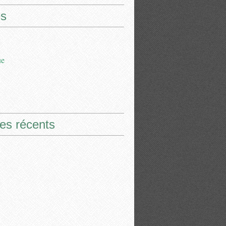
s
ue
les récents