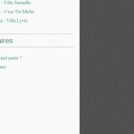
 - Villa Samadhi
 - Casa Tía Micha
a - Villa Lyvie
aires
and partir ?
ner