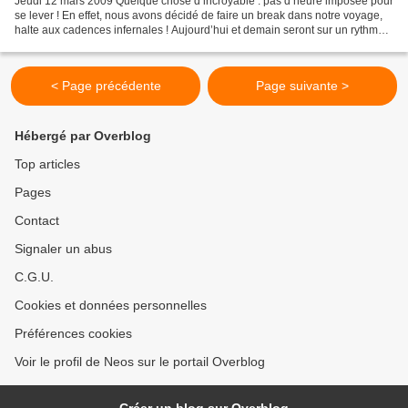
Jeudi 12 mars 2009 Quelque chose d’incroyable : pas d’heure imposée pour
se lever ! En effet, nous avons décidé de faire un break dans notre voyage,
halte aux cadences infernales ! Aujourd’hui et demain seront sur un rythme
calme, nous en avons bien besoin....
< Page précédente
Page suivante >
Hébergé par Overblog
Top articles
Pages
Contact
Signaler un abus
C.G.U.
Cookies et données personnelles
Préférences cookies
Voir le profil de Neos sur le portail Overblog