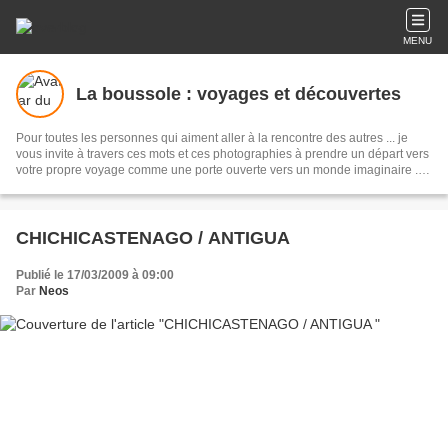
MENU
La boussole : voyages et découvertes
Pour toutes les personnes qui aiment aller à la rencontre des autres ... je
vous invite à travers ces mots et ces photographies à prendre un départ vers
votre propre voyage comme une porte ouverte vers un monde imaginaire ...
se trouvant peut être au Nord, à l'Est, à l'Ouest ou au Sud.
CHICHICASTENAGO / ANTIGUA
Publié le 17/03/2009 à 09:00
Par
Neos