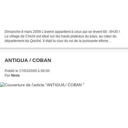
Dimanche 8 mars 2009 L'avenir appartient à ceux qui se lèvent tôt : 6H30 !
Le village de Chichi est situé sur les hauts plateaux du pays, au cœur du
département du Quiché. Il était la cour du roi de la puissante ethnie
kaqchikel. La ville de Santo Tomas...
ANTIGUA / COBAN
Publié le 17/03/2009 à 08:00
Par
Neos