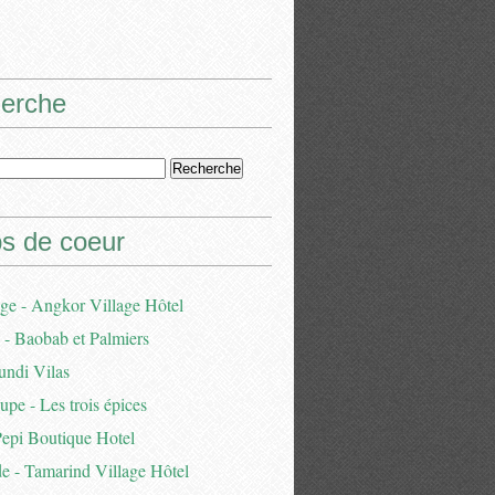
erche
s de coeur
e - Angkor Village Hôtel
- Baobab et Palmiers
undi Vilas
pe - Les trois épices
Pepi Boutique Hotel
e - Tamarind Village Hôtel