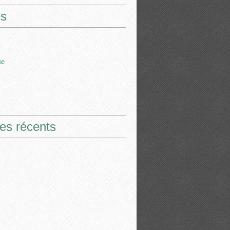
s
ue
les récents