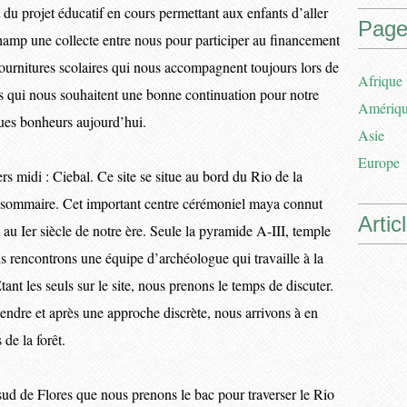
 du projet éducatif en cours permettant aux enfants d’aller
Page
champ une collecte entre nous pour participer au financement
 fournitures scolaires qui nous accompagnent toujours lors de
Afrique
s qui nous souhaitent une bonne continuation pour notre
Amériq
ques bonheurs aujourd’hui.
Asie
Europe
rs midi : Ciebal. Ce site se situe au bord du Rio de la
 sommaire. Cet important centre cérémoniel maya connut
Artic
u Ier siècle de notre ère. Seule la pyramide A-III, temple
s rencontrons une équipe d’archéologue qui travaille à la
nt les seuls sur le site, nous prenons le temps de discuter.
ntendre et après une approche discrète, nous arrivons à en
 de la forêt.
ud de Flores que nous prenons le bac pour traverser le Rio