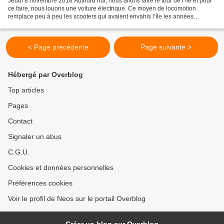
Jeudi 8 novembre 2018 Aujourd’hui, nous allons faire le tour de l’île et pour
ce faire, nous louons une voiture électrique. Ce moyen de locomotion
remplace peu à peu les scooters qui avaient envahis l’île les années
précédentes. Nous commençons notre...
< Page précédente
Page suivante >
Hébergé par Overblog
Top articles
Pages
Contact
Signaler un abus
C.G.U.
Cookies et données personnelles
Préférences cookies
Voir le profil de Neos sur le portail Overblog