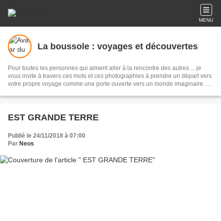
MENU
La boussole : voyages et découvertes
Pour toutes les personnes qui aiment aller à la rencontre des autres ... je
vous invite à travers ces mots et ces photographies à prendre un départ vers
votre propre voyage comme une porte ouverte vers un monde imaginaire ...
se trouvant peut être au Nord, à l'Est, à l'Ouest ou au Sud.
EST GRANDE TERRE
Publié le 24/11/2018 à 07:00
Par
Neos