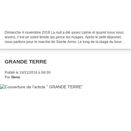
Dimanche 4 novembre 2018 La nuit a été assez calme et quand nous nous
levons, c’est un soleil timide qui perce les nuages. Après le petit déjeuner,
nous partons pour le marché de Sainte-Anne. Le long de la plage du bourg
se trouve les étals des habituels...
GRANDE TERRE
Publié le 24/11/2018 à 06:00
Par
Neos