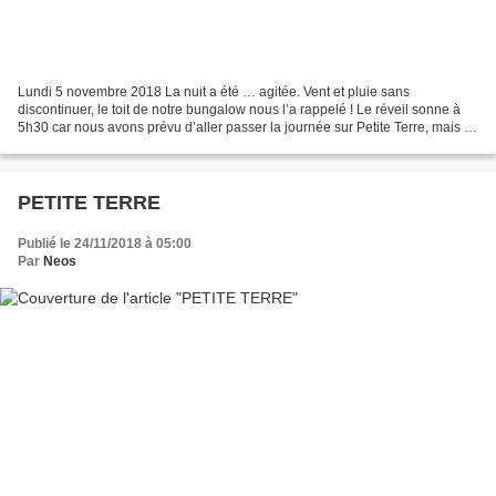
Lundi 5 novembre 2018 La nuit a été … agitée. Vent et pluie sans
discontinuer, le toit de notre bungalow nous l’a rappelé ! Le réveil sonne à
5h30 car nous avons prévu d’aller passer la journée sur Petite Terre, mais …
un SMS à 6h du matin nous informe...
PETITE TERRE
Publié le 24/11/2018 à 05:00
Par
Neos