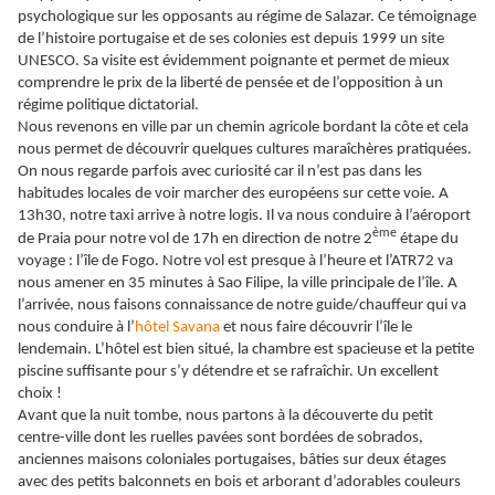
psychologique sur les opposants au régime de Salazar. Ce témoignage
de l’histoire portugaise et de ses colonies est depuis 1999 un site
UNESCO. Sa visite est évidemment poignante et permet de mieux
comprendre le prix de la liberté de pensée et de l’opposition à un
régime politique dictatorial.
Nous revenons en ville par un chemin agricole bordant la côte et cela
nous permet de découvrir quelques cultures maraîchères pratiquées.
On nous regarde parfois avec curiosité car il n’est pas dans les
habitudes locales de voir marcher des européens sur cette voie. A
13h30, notre taxi arrive à notre logis. Il va nous conduire à l’aéroport
ème
de Praia pour notre vol de 17h en direction de notre 2
étape du
voyage : l’île de Fogo. Notre vol est presque à l’heure et l’ATR72 va
nous amener en 35 minutes à Sao Filipe, la ville principale de l’île. A
l’arrivée, nous faisons connaissance de notre guide/chauffeur qui va
nous conduire à l’
hôtel Savana
et nous faire découvrir l’île le
lendemain. L’hôtel est bien situé, la chambre est spacieuse et la petite
piscine suffisante pour s’y détendre et se rafraîchir. Un excellent
choix !
Avant que la nuit tombe, nous partons à la découverte du petit
centre-ville dont les ruelles pavées sont bordées de sobrados,
anciennes maisons coloniales portugaises, bâties sur deux étages
avec des petits balconnets en bois et arborant d’adorables couleurs