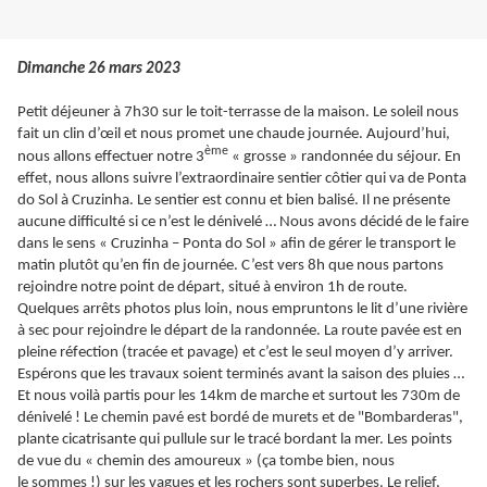
Dimanche 26 mars 2023
Petit déjeuner à 7h30 sur le toit-terrasse de la maison. Le soleil nous
fait un clin d’œil et nous promet une chaude journée. Aujourd’hui,
ème
nous allons effectuer notre 3
« grosse » randonnée du séjour. En
effet, nous allons suivre l’extraordinaire sentier côtier qui va de Ponta
do Sol à Cruzinha. Le sentier est connu et bien balisé. Il ne présente
aucune difficulté si ce n’est le dénivelé … Nous avons décidé de le faire
dans le sens « Cruzinha – Ponta do Sol » afin de gérer le transport le
matin plutôt qu’en fin de journée. C’est vers 8h que nous partons
rejoindre notre point de départ, situé à environ 1h de route.
Quelques arrêts photos plus loin, nous empruntons le lit d’une rivière
à sec pour rejoindre le départ de la randonnée. La route pavée est en
pleine réfection (tracée et pavage) et c’est le seul moyen d’y arriver.
Espérons que les travaux soient terminés avant la saison des pluies …
Et nous voilà partis pour les 14km de marche et surtout les 730m de
dénivelé ! Le chemin pavé est bordé de murets et de "Bombarderas",
plante cicatrisante qui pullule sur le tracé bordant la mer. Les points
de vue du « chemin des amoureux » (ça tombe bien, nous
le sommes !) sur les vagues et les rochers sont superbes. Le relief,