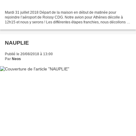
Mardi 31 juillet 2018 Départ de la maison en début de matinée pour
rejoindre l’aéroport de Roissy CDG. Notre avion pour Athènes décolle à
12h15 et nous y serons ! Les différentes étapes franchies, nous décollons à
l’heure et le vol se passe bien. A notre...
NAUPLIE
Publié le 20/08/2018 à 13:00
Par
Neos