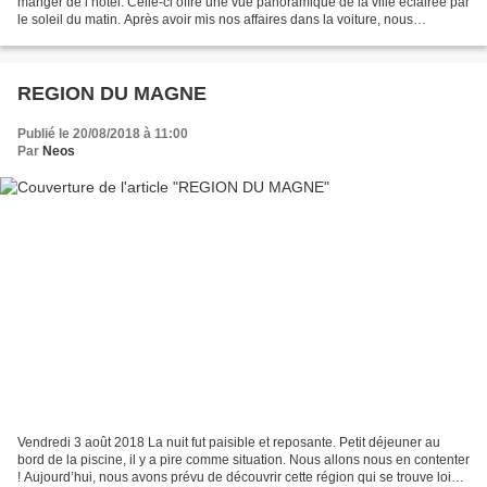
manger de l’hôtel. Celle-ci offre une vue panoramique de la ville éclairée par
le soleil du matin. Après avoir mis nos affaires dans la voiture, nous
commençons la journée par la visite...
REGION DU MAGNE
Publié le 20/08/2018 à 11:00
Par
Neos
Vendredi 3 août 2018 La nuit fut paisible et reposante. Petit déjeuner au
bord de la piscine, il y a pire comme situation. Nous allons nous en contenter
! Aujourd’hui, nous avons prévu de découvrir cette région qui se trouve loin