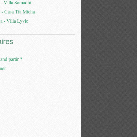
 - Villa Samadhi
 - Casa Tía Micha
a - Villa Lyvie
aires
and partir ?
ner