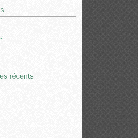
s
ue
les récents