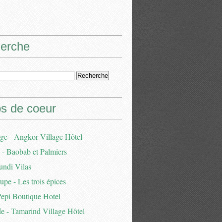
erche
s de coeur
e - Angkor Village Hôtel
- Baobab et Palmiers
undi Vilas
pe - Les trois épices
Pepi Boutique Hotel
e - Tamarind Village Hôtel