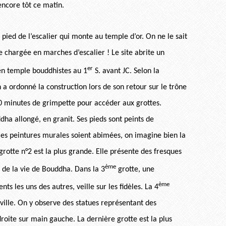
 encore tôt ce matin.
pied de l’escalier qui monte au temple d’or. On ne le sait
e chargée en marches d’escalier ! Le site abrite un
er
en temple bouddhistes au 1
S. avant JC. Selon la
 a ordonné la construction lors de son retour sur le trône
à 20 minutes de grimpette pour accéder aux grottes.
ha allongé, en granit. Ses pieds sont peints de
 les peintures murales soient abimées, on imagine bien la
grotte n°2 est la plus grande. Elle présente des fresques
ème
 de la vie de Bouddha. Dans la 3
grotte, une
ème
ts les uns des autres, veille sur les fidèles. La 4
 ville. On y observe des statues représentant des
droite sur main gauche.
La dernière grotte est la plus