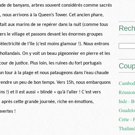
itude de banyans, arbres souvent considérés comme sacrés
e, nous arrivons à la Queen’s Tower. Cet ancien phare,
ttait aux marins de se repérer dans la nuit (comme tous
Rech
vers le village et passons devant les énormes groupes
’électricité de l’île (c’est moins glamour !). Nous entrons
 hollandais. On y voit un beau pigeonnier en pierre et les
our de justice. Plus loin, les ruines du fort portugais
Coup
s un tour à la plage et nous pataugeons dans l’eau chaude
Cambodg
prendre un peu de bon temps. Vers 15h, nous embarquons
Réunion 
 !) et il est aussi « blindé » qu’à l’aller ! C’est vers
Inde - B
 après cette grande journée, riche en émotions,
Guadelou
vertes !
Crète - 
Thaïland