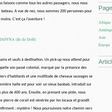
us faisons comme tous les autres passagers, nous nous
Page
 bateau. A vue de nez, nous sommes 200 personnes pour
moins. C’est ça l’aventure !
Afrique
Amériq
Asie
Europe
ains et saufs à destination. Un pick-up nous attend pour
Artic
appelle son passé colonial, marqué par la présence des
iers d’habitants et une multitude de chevaux sauvages se
remière halte est pour voir un vieux baobab, introduit sur
 a plus de 600 ans. Ensuite, en prenant une piste, nous
e pierre de corail est vénérée par les locaux et grandit
onfirment : mystère ! Nous poursuivons notre chemin vers