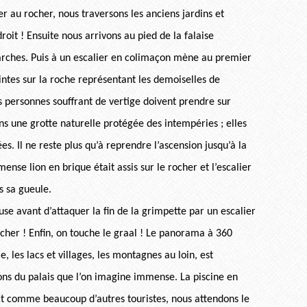
r au rocher, nous traversons les anciens jardins et
roit ! Ensuite nous arrivons au pied de la falaise
rches. Puis à un escalier en colimaçon mène au premier
intes sur la roche représentant les demoiselles de
es personnes souffrant de vertige doivent prendre sur
ans une grotte naturelle protégée des intempéries ; elles
. Il ne reste plus qu’à reprendre l’ascension jusqu’à la
mense lion en brique était assis sur le rocher et l’escalier
s sa gueule.
use avant d’attaquer la fin de la grimpette par un escalier
ocher ! Enfin, on touche le graal ! Le panorama à 360
e, les lacs et villages, les montagnes au loin, est
ions du palais que l’on imagine immense. La piscine en
Et comme beaucoup d’autres touristes, nous attendons le