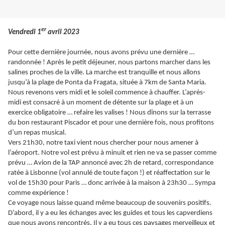
er
Vendredi 1
avril 2023
Pour cette dernière journée, nous avons prévu une dernière …
randonnée ! Après le petit déjeuner, nous partons marcher dans les
salines proches de la ville. La marche est tranquille et nous allons
jusqu’à la plage de Ponta da Fragata, située à 7km de Santa Maria.
Nous revenons vers midi et le soleil commence à chauffer. L’après-
midi est consacré à un moment de détente sur la plage et à un
exercice obligatoire … refaire les valises ! Nous dînons sur la terrasse
du bon restaurant Piscador et pour une dernière fois, nous profitons
d’un repas musical.
Vers 21h30, notre taxi vient nous chercher pour nous amener à
l’aéroport. Notre vol est prévu à minuit et rien ne va se passer comme
prévu … Avion de la TAP annoncé avec 2h de retard, correspondance
ratée à Lisbonne (vol annulé de toute façon !) et réaffectation sur le
vol de 15h30 pour Paris … donc arrivée à la maison à 23h30 … Sympa
comme expérience !
Ce voyage nous laisse quand même beaucoup de souvenirs positifs.
D’abord, il y a eu les échanges avec les guides et tous les capverdiens
que nous avons rencontrés. Il y a eu tous ces paysages merveilleux et