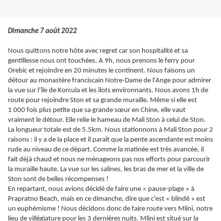
Dimanche 7 août 2022
Nous quittons notre hôte avec regret car son hospitalité et sa
gentillesse nous ont touchées. A 9h, nous prenons le ferry pour
Orebic et rejoindre en 20 minutes le continent. Nous faisons un
détour au monastère franciscain Notre-Dame de l'Ange pour admirer
la vue sur l’île de Korcula et les îlots environnants. Nous avons 1h de
route pour rejoindre Ston et sa grande muraille. Même si elle est
1 000 fois plus petite que sa grande sœur en Chine, elle vaut
vraiment le détour. Elle relie le hameau de Mali Ston à celui de Ston.
La longueur totale est de 5.5km. Nous stationnons à Mali Ston pour 2
raisons : il y a de la place et il paraît que la pente ascendante est moins
rude au niveau de ce départ. Comme la matinée est très avancée, il
fait déjà chaud et nous ne ménageons pas nos efforts pour parcourir
la muraille haute. La vue sur les salines, les bras de mer et la ville de
Ston sont de belles récompenses !
En repartant, nous avions décidé de faire une « pause-plage » à
Prapratno Beach, mais en ce dimanche, dire que c’est « blindé » est
un euphémisme ! Nous décidons donc de faire route vers Mlini, notre
lieu de villégiature pour les 3 dernières nuits. Mlini est situé sur la