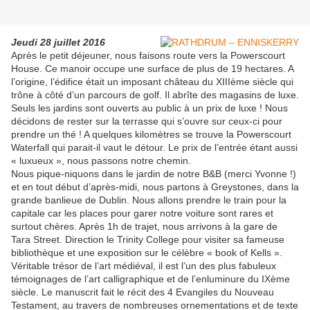
Jeudi 28 juillet 2016
Après le petit déjeuner, nous faisons route vers la Powerscourt
House. Ce manoir occupe une surface de plus de 19 hectares. A
l’origine, l’édifice était un imposant château du XIIIème siècle qui
trône à côté d’un parcours de golf. Il abrîte des magasins de luxe.
Seuls les jardins sont ouverts au public à un prix de luxe ! Nous
décidons de rester sur la terrasse qui s’ouvre sur ceux-ci pour
prendre un thé ! A quelques kilomètres se trouve la Powerscourt
Waterfall qui parait-il vaut le détour. Le prix de l’entrée étant aussi
« luxueux », nous passons notre chemin.
Nous pique-niquons dans le jardin de notre B&B (merci Yvonne !)
et en tout début d’après-midi, nous partons à Greystones, dans la
grande banlieue de Dublin. Nous allons prendre le train pour la
capitale car les places pour garer notre voiture sont rares et
surtout chères. Après 1h de trajet, nous arrivons à la gare de
Tara Street. Direction le Trinity College pour visiter sa fameuse
bibliothèque et une exposition sur le célèbre « book of Kells ».
Véritable trésor de l’art médiéval, il est l’un des plus fabuleux
témoignages de l’art calligraphique et de l’enluminure du IXème
siècle. Le manuscrit fait le récit des 4 Evangiles du Nouveau
Testament, au travers de nombreuses ornementations et de texte