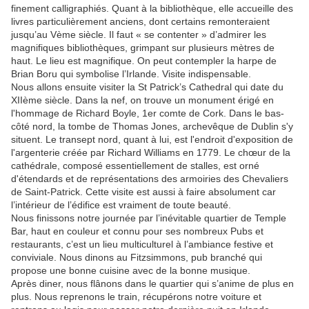
finement calligraphiés. Quant à la bibliothèque, elle accueille des
livres particulièrement anciens, dont certains remonteraient
jusqu’au Vème siècle. Il faut « se contenter » d’admirer les
magnifiques bibliothèques, grimpant sur plusieurs mètres de
haut. Le lieu est magnifique. On peut contempler la harpe de
Brian Boru qui symbolise l’Irlande. Visite indispensable.
Nous allons ensuite visiter la St Patrick’s Cathedral qui date du
XIIème siècle. Dans la nef, on trouve un monument érigé en
l'hommage de Richard Boyle, 1er comte de Cork. Dans le bas-
côté nord, la tombe de Thomas Jones, archevêque de Dublin s'y
situent. Le transept nord, quant à lui, est l'endroit d'exposition de
l'argenterie créée par Richard Williams en 1779. Le chœur de la
cathédrale, composé essentiellement de stalles, est orné
d'étendards et de représentations des armoiries des Chevaliers
de Saint-Patrick. Cette visite est aussi à faire absolument car
l’intérieur de l’édifice est vraiment de toute beauté.
Nous finissons notre journée par l’inévitable quartier de Temple
Bar, haut en couleur et connu pour ses nombreux Pubs et
restaurants, c’est un lieu multiculturel à l’ambiance festive et
conviviale. Nous dinons au Fitzsimmons, pub branché qui
propose une bonne cuisine avec de la bonne musique.
Après diner, nous flânons dans le quartier qui s’anime de plus en
plus. Nous reprenons le train, récupérons notre voiture et