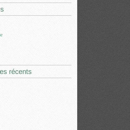
s
ue
les récents