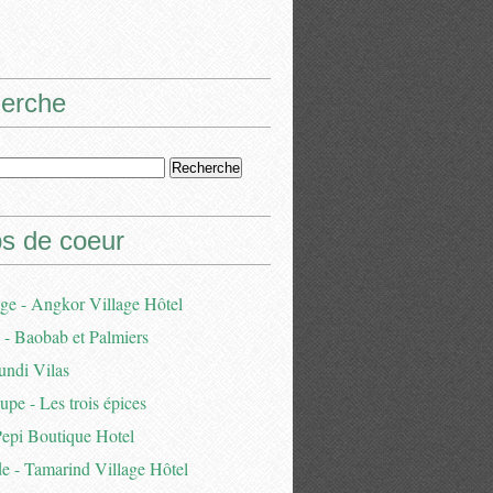
erche
s de coeur
e - Angkor Village Hôtel
- Baobab et Palmiers
undi Vilas
pe - Les trois épices
Pepi Boutique Hotel
e - Tamarind Village Hôtel