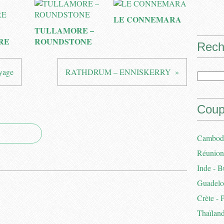
LE CONNEMARA
TULLAMORE –
RE
ROUNDSTONE
Rech
yage
RATHDRUM – ENNISKERRY
Coup
Cambodg
Réunion 
Inde - B
Guadelou
Crète - 
Thaïland