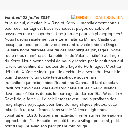
Vendredi 22 juillet 2016
Aujourd’hui, direction le « Ring of Kerry », mondialement connu
pour ses montagnes, baies rocheuses, plages de sable et
paysages marins superbes. Une journée pour les photographes !
Nous faisons rapidement une 1ère halte au Minard Castle qui
occupe un beau point de vue dominant la vaste baie de Dingle.
Ce sera notre dernière vue de ces magnifiques paysages. Notre
route nous emmène sur la petite ile de Valentia, située au large
du Kerry. Nous avons choisi de nous y rendre par le petit pont qui
la relie au continent à hauteur du village de Portmagee. C’est au
début du XIXème siècle que l’ile décide de devenir de devenir le
point d’accueil d’un câble télégraphique sous-marin
transatlantique reliant ainsi l’Irlande au Canada. Il faut absolu y
venir pour avoir des vues extraordinaire sur les Skellig Islands,
devenues célèbres depuis le tournage du dernier Star Wars : le «
Réveil de la force ». Le soleil étant revenu, nous profitons des
magnifiques paysages pour faire de magnifiques photos, et ça
mitraille à tout va ! Nous allons voir le Valentia Lighthouse,
construit en 1828. Toujours en activité, il veille sur les bateaux en
approche de l’île. Ensuite, un petit tour au village principal, petit
port tranquille avec son petit phare tout rouge.