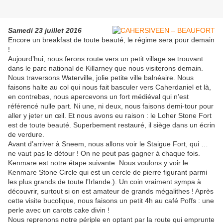
Samedi 23 juillet 2016
Encore un breakfast de toute beauté, le régime sera pour demain
!
Aujourd’hui, nous ferons route vers un petit village se trouvant
dans le parc national de Killarney que nous visiterons demain.
Nous traversons Waterville, jolie petite ville balnéaire. Nous
faisons halte au col qui nous fait basculer vers Caherdaniel et là,
en contrebas, nous apercevons un fort médiéval qui n’est
référencé nulle part. Ni une, ni deux, nous faisons demi-tour pour
aller y jeter un œil. Et nous avons eu raison : le Loher Stone Fort
est de toute beauté. Superbement restauré, il siège dans un écrin
de verdure.
Avant d’arriver à Sneem, nous allons voir le Staigue Fort, qui …
ne vaut pas le détour ! On ne peut pas gagner à chaque fois.
Kenmare est notre étape suivante. Nous voulons y voir le
Kenmare Stone Circle qui est un cercle de pierre figurant parmi
les plus grands de toute l’Irlande.). Un coin vraiment sympa à
découvrir, surtout si on est amateur de grands mégalithes ! Après
cette visite bucolique, nous faisons un petit 4h au café Poffs : une
perle avec un carots cake divin !
Nous reprenons notre périple en optant par la route qui emprunte