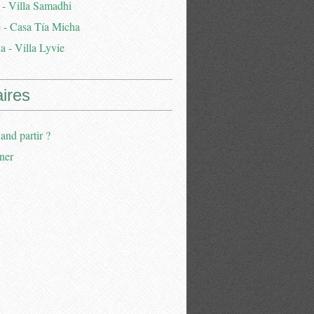
 - Villa Samadhi
 - Casa Tía Micha
a - Villa Lyvie
aires
and partir ?
ner