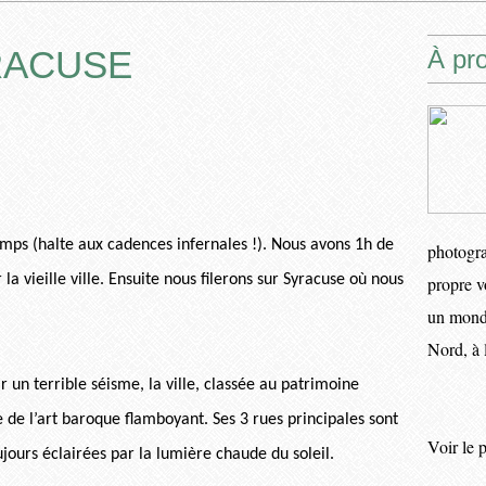
RACUSE
À pr
mps (halte aux cadences infernales !). Nous avons 1h de
photogra
 la vieille ville. Ensuite nous filerons sur Syracuse où nous
propre v
un monde
Nord, à 
r un terrible séisme, la ville, classée au patrimoine
 de l’art baroque flamboyant. Ses 3 rues principales sont
Voir le 
ujours éclairées par la lumière chaude du soleil.