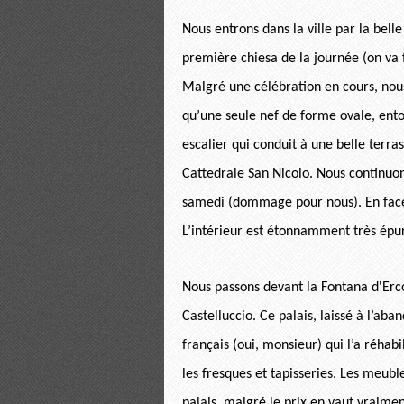
Nous entrons dans la ville par la bell
première chiesa de la journée (on va fi
Malgré une célébration en cours, nous 
qu’une seule nef de forme ovale, ent
escalier qui conduit à une belle terra
Cattedrale San Nicolo. Nous continuons
samedi (dommage pour nous). En face,
L’intérieur est étonnamment très épur
Nous passons devant la Fontana d'Erco
Castelluccio. Ce palais, laissé à l’ab
français (oui, monsieur) qui l’a réhabi
les fresques et tapisseries. Les meuble
palais, malgré le prix en vaut vraimen