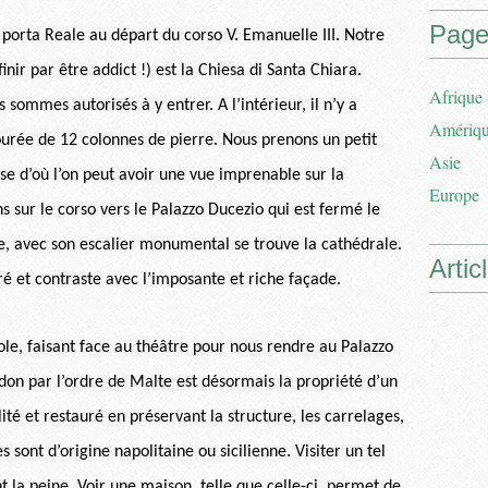
Page
e porta Reale au départ du corso V. Emanuelle III. Notre
nir par être addict !) est la Chiesa di Santa Chiara.
Afrique
sommes autorisés à y entrer. A l’intérieur, il n’y a
Amériq
ourée de 12 colonnes de pierre. Nous prenons un petit
Asie
sse d’où l’on peut avoir une vue imprenable sur la
Europe
 sur le corso vers le Palazzo Ducezio qui est fermé le
 avec son escalier monumental se trouve la cathédrale.
Artic
é et contraste avec l’imposante et riche façade.
le, faisant face au théâtre pour nous rendre au Palazzo
andon par l’ordre de Malte est désormais la propriété d’un
lité et restauré en préservant la structure, les carrelages,
s sont d’origine napolitaine ou sicilienne. Visiter un tel
t la peine. Voir une maison, telle que celle-ci, permet de