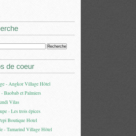
erche
s de coeur
e - Angkor Village Hôtel
- Baobab et Palmiers
undi Vilas
pe - Les trois épices
Pepi Boutique Hotel
e - Tamarind Village Hôtel