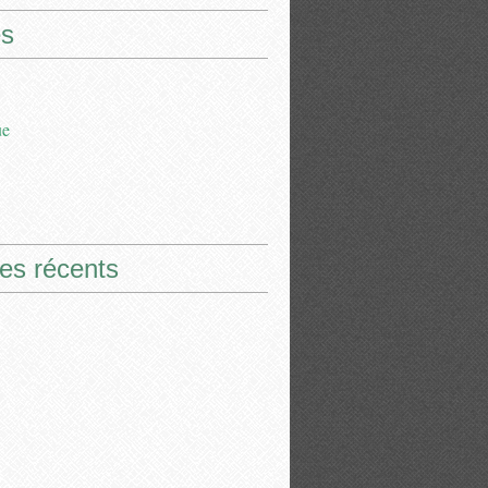
s
ue
les récents