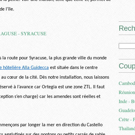
e l’île.
Rech
 la route pour Syracuse, la plus grande ville du monde
Coup
e hôtelière Alla Guidecca
est située dans le centre
 au cœur de la cité. Dès notre installation, nous laissons
Cambodg
servé à l’avance car Ortegia est une zone ZTL. Il faut
Réunion 
ception s‘en charge) car les amendes sont réelles et
Inde - B
Guadelou
Crète - 
ommençons par longer la mer en direction du Castello
Thaïland
 agglutinés sur des pontons ou petits carrés de sable.