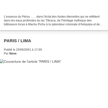
L'essence du Pérou ... ... dans l'éclat des Andes éternelles qui se reflètent
dans les eaux profondes du lac Titicaca, de l'héritage mythique des
bâtisseurs Incas à Machu Pichu à la splendeur coloniale d'Aréquipa et de
Cuzco, de la région magique de la...
PARIS / LIMA
Publié le 25/06/2001 à 17:00
Par
Neos