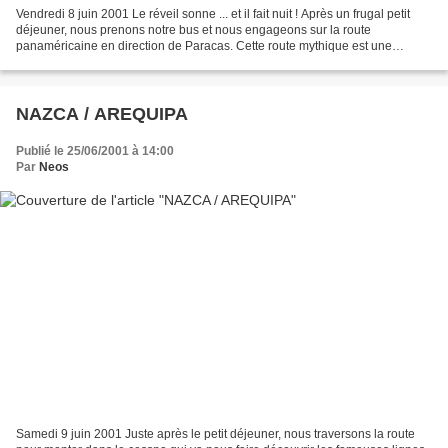
Vendredi 8 juin 2001 Le réveil sonne ... et il fait nuit ! Après un frugal petit
déjeuner, nous prenons notre bus et nous engageons sur la route
panaméricaine en direction de Paracas. Cette route mythique est une
véritable invitation au voyage. Elle nous...
NAZCA / AREQUIPA
Publié le 25/06/2001 à 14:00
Par
Neos
Samedi 9 juin 2001 Juste après le petit déjeuner, nous traversons la route