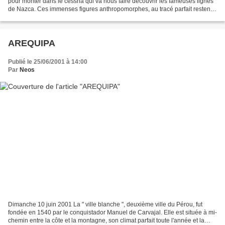
pour monter dans le cessna qui va nous faire découvrir les fameuses lignes
de Nazca. Ces immenses figures anthropomorphes, au tracé parfait restent
des mystères. On recherche encore...
AREQUIPA
Publié le 25/06/2001 à 14:00
Par
Neos
Dimanche 10 juin 2001 La " ville blanche ", deuxième ville du Pérou, fut
fondée en 1540 par le conquistador Manuel de Carvajal. Elle est située à mi-
chemin entre la côte et la montagne, son climat parfait toute l'année et la