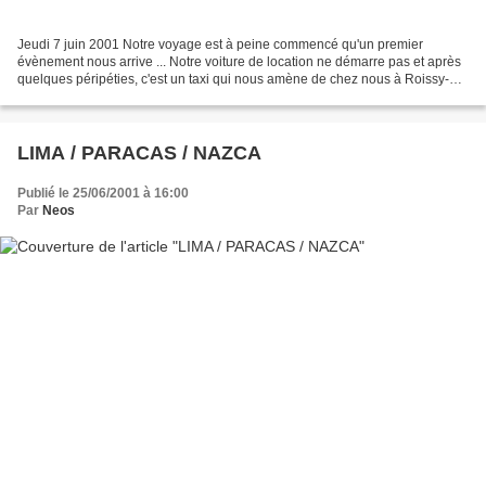
Jeudi 7 juin 2001 Notre voyage est à peine commencé qu'un premier
évènement nous arrive ... Notre voiture de location ne démarre pas et après
quelques péripéties, c'est un taxi qui nous amène de chez nous à Roissy-
CDG pour les formalités d'embarquement....
LIMA / PARACAS / NAZCA
Publié le 25/06/2001 à 16:00
Par
Neos