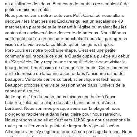
on a l'alliance des deux. Beaucoup de tombes ressemblent à de
petites maisons créoles.
Nous poursuivons notre route vers Petit-Canal où nous allons
découvrir les Marches des Esclaves qui est un escalier de 49
marches en pierre de taille menant à l'église où avaient lieu les
ventes des esclaves à leur descente de bateaux. Nous flânons
sur le petit port où un pécheur nonchalant nous fait partager sa
vision de la vie, avec la certitude qu’on les gens simples.
Port-Louis est notre prochaine étape. C’est est une petite
commune qui rappelle ce que la Guadeloupe a pu être au début
du XXe siècle. On y respire une tranquillité de vivre et visiter le
bourg donne l'impression de changer de temps. Cette commune
abrite le musée de la canne à sucre dans l’ancienne usine de
Beauport. Véritable centre culturel, scientifique et technique,
Beauport propose une visite passionnante dans l'univers de la
canne et du sucre.
Juste après 10h du matin, nous faisons une halte à l’anse
Laborde, jolie petite plage de sable blanc au nord d’Anse-
Bertrand. Nous sommes presque seuls sur la plage et nous
plongeons rapidement dans l’eau claire pour nous rafraichir.
Nous prenons le soleil et c’est vers 11h30 que nous reprenons la
route pour aller vers la pointe de la grande Vigie où l'océan
Atlantique vient s'y cogner et érode à son passage la roche. Nous