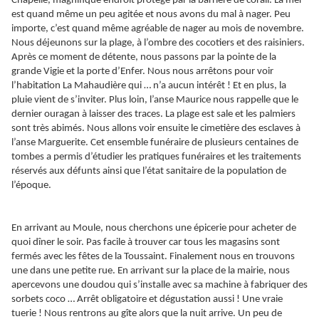
Chapelle, magnifique endroit protégé par la barrière de corail. La mer
est quand même un peu agitée et nous avons du mal à nager. Peu
importe, c’est quand même agréable de nager au mois de novembre.
Nous déjeunons sur la plage, à l’ombre des cocotiers et des raisiniers.
Après ce moment de détente, nous passons par la pointe de la
grande Vigie et la porte d’Enfer. Nous nous arrêtons pour voir
l’habitation La Mahaudière qui … n’a aucun intérêt ! Et en plus, la
pluie vient de s’inviter. Plus loin, l’anse Maurice nous rappelle que le
dernier ouragan à laisser des traces. La plage est sale et les palmiers
sont très abimés. Nous allons voir ensuite le cimetière des esclaves à
l’anse Marguerite. Cet ensemble funéraire de plusieurs centaines de
tombes a permis d’étudier les pratiques funéraires et les traitements
réservés aux défunts ainsi que l’état sanitaire de la population de
l’époque.
En arrivant au Moule, nous cherchons une épicerie pour acheter de
quoi dîner le soir. Pas facile à trouver car tous les magasins sont
fermés avec les fêtes de la Toussaint. Finalement nous en trouvons
une dans une petite rue. En arrivant sur la place de la mairie, nous
apercevons une doudou qui s’installe avec sa machine à fabriquer des
sorbets coco … Arrêt obligatoire et dégustation aussi ! Une vraie
tuerie ! Nous rentrons au gîte alors que la nuit arrive. Un peu de