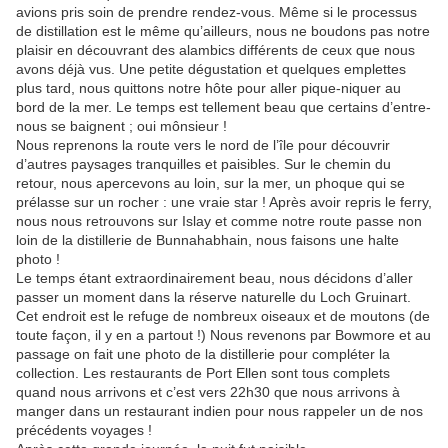
avions pris soin de prendre rendez-vous. Même si le processus
de distillation est le même qu’ailleurs, nous ne boudons pas notre
plaisir en découvrant des alambics différents de ceux que nous
avons déjà vus. Une petite dégustation et quelques emplettes
plus tard, nous quittons notre hôte pour aller pique-niquer au
bord de la mer. Le temps est tellement beau que certains d’entre-
nous se baignent ; oui mônsieur !
Nous reprenons la route vers le nord de l’île pour découvrir
d’autres paysages tranquilles et paisibles. Sur le chemin du
retour, nous apercevons au loin, sur la mer, un phoque qui se
prélasse sur un rocher : une vraie star ! Après avoir repris le ferry,
nous nous retrouvons sur Islay et comme notre route passe non
loin de la distillerie de Bunnahabhain, nous faisons une halte
photo !
Le temps étant extraordinairement beau, nous décidons d’aller
passer un moment dans la réserve naturelle du Loch Gruinart.
Cet endroit est le refuge de nombreux oiseaux et de moutons (de
toute façon, il y en a partout !) Nous revenons par Bowmore et au
passage on fait une photo de la distillerie pour compléter la
collection. Les restaurants de Port Ellen sont tous complets
quand nous arrivons et c’est vers 22h30 que nous arrivons à
manger dans un restaurant indien pour nous rappeler un de nos
précédents voyages !