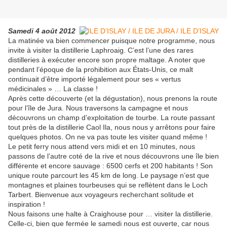
Samedi 4 août 2012
La matinée va bien commencer puisque notre programme, nous
invite à visiter la distillerie Laphroaig. C’est l’une des rares
distilleries à exécuter encore son propre maltage. A noter que
pendant l’époque de la prohibition aux États-Unis, ce malt
continuait d’être importé légalement pour ses « vertus
médicinales » … La classe !
Après cette découverte (et la dégustation), nous prenons la route
pour l’île de Jura. Nous traversons la campagne et nous
découvrons un champ d’exploitation de tourbe. La route passant
tout près de la distillerie Caol Ila, nous nous y arrêtons pour faire
quelques photos. On ne va pas toute les visiter quand même !
Le petit ferry nous attend vers midi et en 10 minutes, nous
passons de l’autre coté de la rive et nous découvrons une île bien
différente et encore sauvage : 6500 cerfs et 200 habitants ! Son
unique route parcourt les 45 km de long. Le paysage n’est que
montagnes et plaines tourbeuses qui se reflètent dans le Loch
Tarbert. Bienvenue aux voyageurs recherchant solitude et
inspiration !
Nous faisons une halte à Craighouse pour … visiter la distillerie.
Celle-ci, bien que fermée le samedi nous est ouverte, car nous