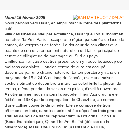
Mardi 15 février 2005
Nous partons vers Dalat, en empruntant la route des plantations
café.
Ville des lunes de miel par excellence, Dalat que l'on surnommait
autrefois "le Petit Paris", occupe une région parsemée de lacs, de
chutes, de vergers et de forêts. La douceur de son climat et la
beauté de son environnement naturel en ont fait le principal de
centre de villégiature de montagne au Sud du pays.
L'influence française est très présente, on y trouve beaucoup de
maisons coloniales. L'ancien centre de cure est occupé
désormais par une chaîne hôtelière. La température y varie en
moyenne de 15 à 24°C au long de l'année, avec une saison
sèche s'étirant de décembre à mars. Le soleil brille la plupart du
temps, même pendant la saison des pluies, d'avril à novembre.
A notre arrivée, nous visitons la pagode Thien Vuong qui a été
édifiée en 1958 par la congréga­tion de Chaozhou, au sommet
d'une colline couverte de pinède. Elle se compose de trois
bâtiments en bois, dans lesquels ont été déposées trois grandes
statues de bois de santal repré­sentant, le Bouddha Thich Ca
(Bouddha historique), Quan The Am Bo Tat (déesse de la
Miséricorde) et Dai The Chi Bo Tat (assistant d'A Di Da).