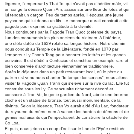
légende, l'empereur Ly Thai To, qui n'avait pas d'héritier mâle, vit
en songe la déesse Quam Am, assise sur une fleur de lotus et qui
lui tendait un garçon. Peu de temps après, il épousa une jeune
paysanne qui lui donna un fils. Le monarque aurait construit cette
pagode pour exprimé sa gratitude à la divinité.
Nous continuons par la Pagode Tran Quoc (défense du pays),
l'un des monuments les plus anciens du Vietnam. A l'intérieur,
une stèle datée de 1639 relate sa longue histoire. Notre chemin
nous conduit au Temple de la Littérature, fondé en 1070 par
l'empereur Ly Thanh Tong pour honorer les lettrés et les grands
écrivains. Il est dédié à Confucius et constitue un exemple rare et
bien conservée d'architecture vietnamienne traditionnelle.
Après le déjeuner dans un petit restaurant local, où le père du
patron est venu nous chanter "le temps des cerises", nous allons
visiter la Pagode Quan Tranh qui s'élève sur la rive du lac. Elle fut
construite sous les Ly. Ce sanctuaire richement décoré et
consacré à Tran Vo, le génie gardien du Nord, abrite une énorme
cloche et un statue de bronze, tout aussi monumentale, de la
divinité. Selon la légende, Tran Vo aurait aidé d'Au Lac, fondateur
du royaume du même nom à vaincre les hordes de démons et de
génies malfaisants qui l'empêchaient de construire la citadelle de
Co Loa.
Et puis, nous jetons un coup d'oeil sur le Lac de l'Epée restituée.