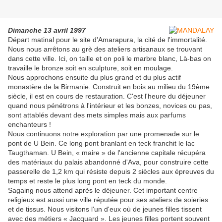
Dimanche 13 avril 1997
Départ matinal pour le site d'Amarapura, la cité de l'immortalité.
Nous nous arrêtons au grè des ateliers artisanaux se trouvant
dans cette ville. Ici, on taille et on poli le marbre blanc, Là-bas on
travaille le bronze soit en sculpture, soit en moulage.
Nous approchons ensuite du plus grand et du plus actif
monastère de la Birmanie. Construit en bois au milieu du 19ème
siècle, il est en cours de restauration. C'est l'heure du déjeuner
quand nous pénétrons à l'intérieur et les bonzes, novices ou pas,
sont attablés devant des mets simples mais aux parfums
enchanteurs !
Nous continuons notre exploration par une promenade sur le
pont de U Bein. Ce long pont branlant en teck franchit le lac
Taugthaman. U Bein, « maire » de l'ancienne capitale récupéra
des matériaux du palais abandonné d'Ava, pour construire cette
passerelle de 1,2 km qui résiste depuis 2 siècles aux épreuves du
temps et reste le plus long pont en teck du monde.
Sagaing nous attend après le déjeuner. Cet important centre
religieux est aussi une ville réputée pour ses ateliers de soieries
et de tissus. Nous visitons l'un d'eux où de jeunes filles tissent
avec des métiers « Jacquard ». Les jeunes filles portent souvent