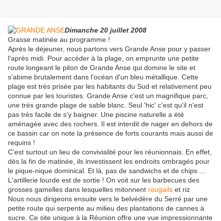
Dimanche 20 juillet 2008
Grasse matinée au programme !
Après le déjeuner, nous partons vers Grande Anse pour y passer
l'après midi. Pour accéder à la plage, on emprunte une petite
route longeant le piton de Grande Anse qui domine le site et
s'abime brutalement dans l'océan d'un bleu métallique. Cette
plage est très prisée par les habitants du Sud et relativement peu
connue par les touristes. Grande Anse c'est un magnifique parc,
une très grande plage de sable blanc. Seul 'hic' c'est qu'il n'est
pas très facile de s'y baigner. Une piscine naturelle a été
aménagée avec des rochers. Il est interdit de nager en dehors de
ce bassin car on note la présence de forts courants mais aussi de
requins !
C'est surtout un lieu de convivialité pour les réunionnais. En effet,
dès la fin de matinée, ils investissent les endroits ombragés pour
le pique-nique dominical. Et là, pas de sandwichs et de chips ...
L'artillerie lourde est de sortie ! On voit sur les barbecues des
grosses gamelles dans lesquelles mitonnent
rougails
et riz
Nous nous dirigeons ensuite vers le belvédère du Serré par une
petite route qui serpente au milieu des plantations de cannes à
sucre. Ce site unique à la Réunion offre une vue impressionnante